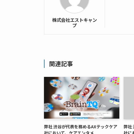
株式会社エストキャン
プ
関連記事
弊社 渋谷が代表を務めるAXテックケア
弊社
社において、ケアエンタメ
社に