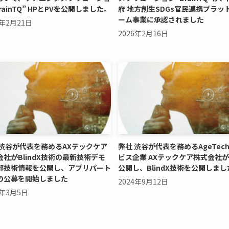
rainTQ” HPとPVを公開しました。
府 地方創生SDGs官民連携プラッ
ーム事業に承認されました
6年2月21日
2026年2月16日
 渋谷が代表を務めるAXテックケア
弊社 渋谷が代表を務めるAgeTec
会社がBlindX技術の最新技術デモ
ビス企業 AXテックケア株式会社が
部技術情報を公開し、アプリパート
公開し、BlindX技術を公開しまし
の公募を開始しました
2024年9月12日
5年3月5日