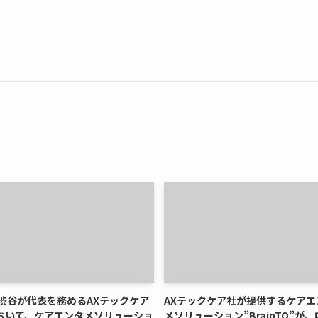
 渋谷が代表を務めるAXテックケア
AXテックケア社が提供するケアエ
おいて、ケアエンタメソリューショ
メソリューション”BrainTQ”が