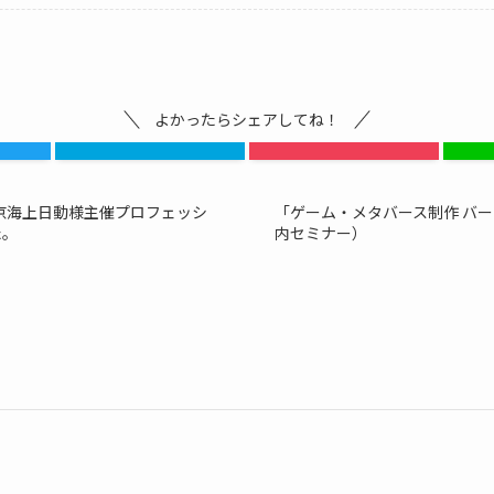
よかったらシェアしてね！
京海上日動様主催プロフェッシ
「ゲーム・メタバース制作 バ
た。
内セミナー）