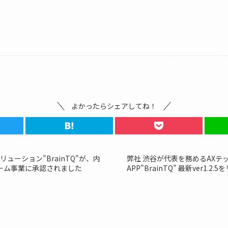
よかったらシェアしてね！
ューション"BrainTQ"が、内
弊社 渋谷が代表を務めるAXテ
ォーム事業に承認されました
APP"BrainTQ” 最新ver1.