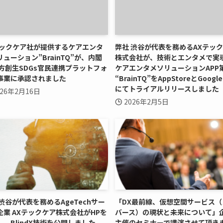
テックケア社が提供するケアエンタ
弊社 渋谷が代表を務めるAXテッ
ューション”BrainTQ”が、内閣
株式会社が、技術とエンタメで実
地方創生SDGs官民連携プラットフォ
ケアエンタメソリューションAPP
事業に承認されました
“BrainTQ”をAppStoreとGoogle
にてトライアルリリースしました
026年2月16日
2026年2月5日
 渋谷が代表を務めるAgeTechサー
「DX最前線、仮想空間サービス（
企業 AXテックケア株式会社がHPを
バース）の現状と未来について」
し、BlindX技術を公開しました
主催のセミナーで講演させて頂き