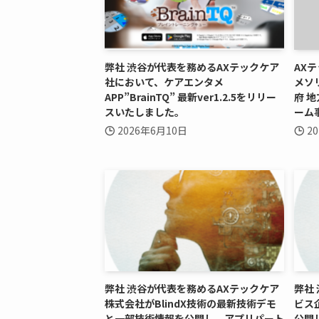
弊社 渋谷が代表を務めるAXテックケア
AX
社において、ケアエンタメ
メソリ
APP”BrainTQ” 最新ver1.2.5をリリー
府 
スいたしました。
ーム
2026年6月10日
2
弊社 渋谷が代表を務めるAXテックケア
弊社
株式会社がBlindX技術の最新技術デモ
ビス
と一部技術情報を公開し、アプリパート
公開