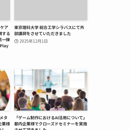
クケア
東京理科大学 総合工学シラバスにて外
現する
部講師をさせていただきました
第一弾
2025年12月1日
Play
メタ
「ゲーム制作におけるAI活用について」
企業様
都内企業様でクローズドセミナーを実施
まし
させて頂きました。